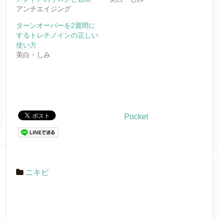
(
リ
(
新
ッ
新
アンチエイジング
し
ク
し
い
し
い
ウ
て
ウ
ターンオーバーを2週間に
ィ
く
ィ
するトレチノインの正しい
ン
だ
ン
ド
さ
ド
使い方
ウ
い
ウ
で
(
で
美白・しみ
開
新
開
き
し
き
ま
い
ま
す
ウ
す
)
ィ
)
ン
ド
ウ
で
開
Pocket
き
ま
す
)
ニキビ