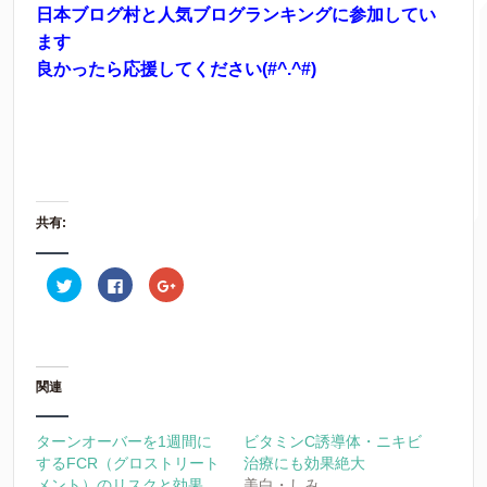
日本ブログ村と人気ブログランキングに参加してい
ます
良かったら応援してください(#^.^#)
共有:
ク
F
ク
リ
a
リ
ッ
c
ッ
ク
e
ク
し
b
し
て
o
て
T
o
G
w
k
o
i
で
o
関連
t
共
g
t
有
l
e
す
e
r
る
+
ターンオーバーを1週間に
ビタミンC誘導体・ニキビ
で
に
で
するFCR（グロストリート
共
は
共
治療にも効果絶大
有
ク
有
メント）のリスクと効果
美白・しみ